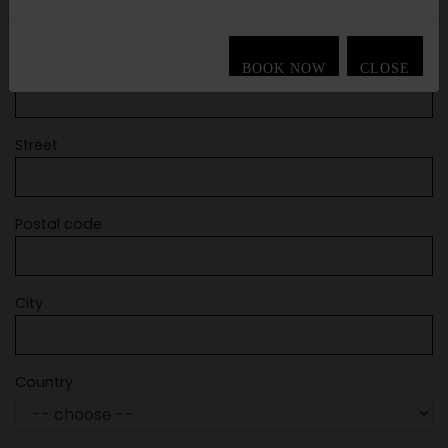
Company
BOOK NOW
CLOSE
Street
Postal code
City
Country