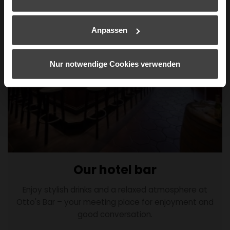
Wenn Sie es erlauben, würden wir auch gerne:
Anpassen
Informationen über Ihre geografische Lage erfassen,
welche bis auf einige Meter genau sein können
Ihr Gerät durch aktives Scannen nach bestimmten
Nur notwendige Cookies verwenden
Merkmalen (Fingerprinting) identifizieren
Erfahren Sie mehr darüber, wie Ihre persönlichen Daten
verarbeitet werden, und legen Sie Ihre Präferenzen im
Abschnitt Einzelheiten
fest.
Wir verwenden Cookies, um Inhalte und Anzeigen zu
personalisieren, Funktionen für soziale Medien anbieten
zu können und die Zugriffe auf unsere Website zu
Our hotel bar
analysieren. Außerdem geben wir Informationen zu Ihrer
Verwendung unserer Website an unsere Partner für
Enjoy stylish drinks and a relaxed atmosphere at
soziale Medien, Werbung und Analysen weiter. Unsere
Otto's Bar – your meeting place for enjoyment and
Partner führen diese Informationen möglicherweise mit
good conversation.
weiteren Daten zusammen, die Sie ihnen bereitgestellt