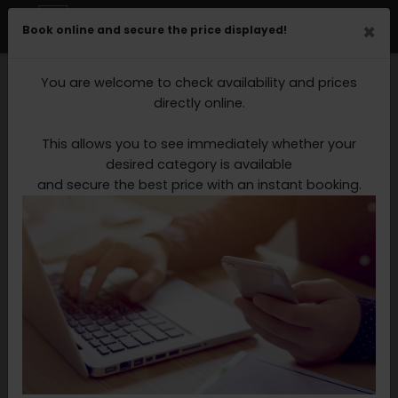
ENGLISH
EN
Open main menu
×
Book online and secure the price displayed!
ENGLISH
DE
Offer List
You are welcome to check availability and prices
Black Forest Week
directly online.
Pampering Sunday
Girlfriends' getaway
This allows you to see immediately whether your
Christmas & New Year's Eve
desired category is available
Black Forest Days
and secure the best price with an instant booking.
Wellness Special for fixed price - Stay 5 nights - pay
for only 4
Salutation *
First name *
Surname *