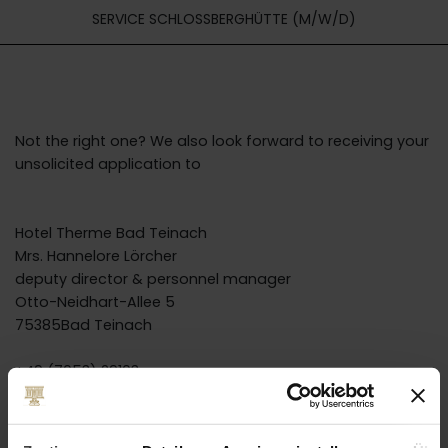
SERVICE SCHLOSSBERGHÜTTE (M/W/D)
Not the right one? We also look forward to receiving your
unsolicited application to
Hotel Therme Bad Teinach
Mrs. Hannelore Lörcher
deputy director & personnel manager
Otto-Neidhart-Allee 5
75385Bad Teinach
+49 (7053) 29103
bewerbung@hotel-therme-teinach.de
www.hotel-therme-teinach.de