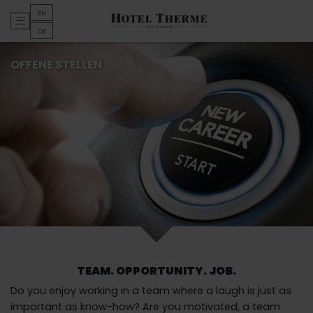
ENGLISH
EN
Open main menu
ENGLISH
DE
OFFENE STELLEN
TEAM. OPPORTUNITY. JOB.
Do you enjoy working in a team where a laugh is just as
important as know-how? Are you motivated, a team