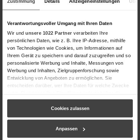
Zustimmung
Details
Anzeigeneinstellungen
Über
Verantwortungsvoller Umgang mit Ihren Daten
Wir und
unsere 1022 Partner
verarbeiten Ihre
Salutation *
persönlichen Daten, wie z. B. Ihre IP-Adresse, mithilfe
von Technologien wie Cookies, um Informationen auf
Ihrem Gerät zu speichern und darauf zuzugreifen und so
personalisierte Werbung und Inhalte, Messungen von
First name *
Werbung und Inhalten, Zielgruppenforschung sowie
Entwicklung von Angeboten zu ermöglichen. Sie
entscheiden darüber, wer Ihre Daten für welche Zwecke
Surname *
nutzt. Sie können Ihre Einwilligung jederzeit über die
Cookie-Erklärung oder durch Klicken auf das Privacy
Trigger Symbol ändern oder widerrufen
Cookies zulassen
Street *
Wenn Sie es erlauben, würden wir auch gerne:
Anpassen
Informationen über Ihre geografische Lage erfassen,
Postal code *
welche bis auf einige Meter genau sein können