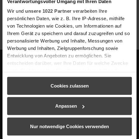
Verantwortungsvoller Umgang mit Ihren Daten
für Gruppenarbeiten geeignet.
Wir und
unsere 1022 Partner
verarbeiten Ihre
Der gesamte Raum ist 45 m² groß und fasst 16 Personen
persönlichen Daten, wie z. B. Ihre IP-Adresse, mithilfe
bei einer Block Bestuhlung.
von Technologien wie Cookies, um Informationen auf
Ihrem Gerät zu speichern und darauf zuzugreifen und so
personalisierte Werbung und Inhalte, Messungen von
Werbung und Inhalten, Zielgruppenforschung sowie
Entwicklung von Angeboten zu ermöglichen. Sie
entscheiden darüber, wer Ihre Daten für welche Zwecke
nutzt. Sie können Ihre Einwilligung jederzeit über die
Facebook
Instagram
Cookie-Erklärung oder durch Klicken auf das Privacy
Trigger Symbol ändern oder widerrufen
Cookies zulassen
Wenn Sie es erlauben, würden wir auch gerne:
Anpassen
Informationen über Ihre geografische Lage erfassen,
HOTEL THERME BAD TEINACH
welche bis auf einige Meter genau sein können
Otto-Neidhart-Allee 5
Ihr Gerät durch aktives Scannen nach bestimmten
Nur notwendige Cookies verwenden
75385 Bad Teinach
Merkmalen (Fingerprinting) identifizieren
Tel.:
+49 7053 29 0