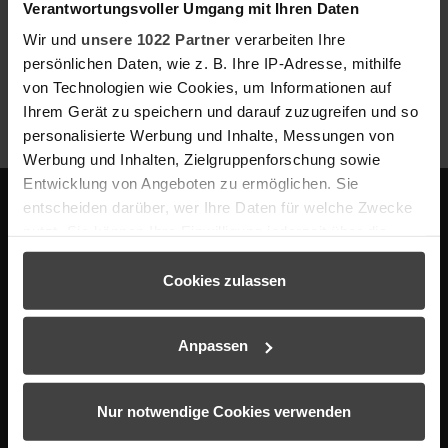
Verantwortungsvoller Umgang mit Ihren Daten
in Stuhlreihen.
Wir und
unsere 1022 Partner
verarbeiten Ihre
Der Raum befindet sich im Erdgeschoss unseres
persönlichen Daten, wie z. B. Ihre IP-Adresse, mithilfe
Fürstenflügels und verfügt über einen angrenzenden
von Technologien wie Cookies, um Informationen auf
Gruppenraum mit zusätzlichen 28 m² und kann so ideal
Ihrem Gerät zu speichern und darauf zuzugreifen und so
für Konferenzen mit Gruppenarbeiten genutzt werden.
personalisierte Werbung und Inhalte, Messungen von
Werbung und Inhalten, Zielgruppenforschung sowie
Entwicklung von Angeboten zu ermöglichen. Sie
entscheiden darüber, wer Ihre Daten für welche Zwecke
nutzt. Sie können Ihre Einwilligung jederzeit über die
Facebook
Instagram
Cookie-Erklärung oder durch Klicken auf das Privacy
Trigger Symbol ändern oder widerrufen
Cookies zulassen
Wenn Sie es erlauben, würden wir auch gerne:
Anpassen
Informationen über Ihre geografische Lage erfassen,
HOTEL THERME BAD TEINACH
welche bis auf einige Meter genau sein können
Otto-Neidhart-Allee 5
Ihr Gerät durch aktives Scannen nach bestimmten
Nur notwendige Cookies verwenden
75385 Bad Teinach
Merkmalen (Fingerprinting) identifizieren
Tel.:
+49 7053 29 0